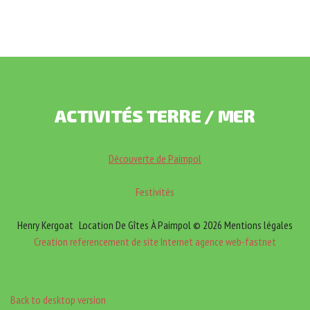
ACTIVITÉS
TERRE
/
MER
Découverte de Paimpol
Festivités
Henry Kergoat
Location De Gîtes À Paimpol
©
2026
Mentions légales
Creation referencement de site Internet agence web-fastnet
Back to desktop version