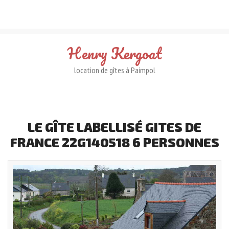
Henry
Kergoat
location de gîtes à Paimpol
LE
GÎTE
LABELLISÉ
GITES
DE
FRANCE
22G140518
6
PERSONNES